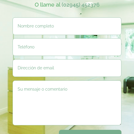
O llame al
(02945) 452376